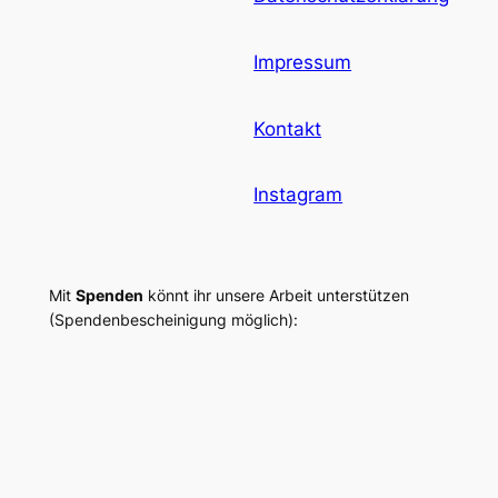
Impressum
Kontakt
Instagram
Mit
Spenden
könnt ihr unsere Arbeit unterstützen
(Spendenbescheinigung möglich):
Uhlbacher Allmenden e.V.
IBAN DE93 6009 0100 0766 6480 01 | BIC
VOBADESS | Volksbank Stuttgart eG
Gestaltet mit
WordPress